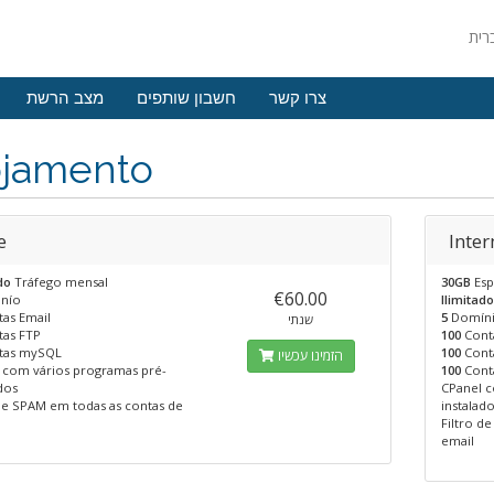
צרו קשר
חשבון שותפים
מצב הרשת
ojamento
e
Inte
do
Tráfego mensal
30GB
Esp
€60.00
nío
Ilimitad
as Email
5
Domín
שנתי
as FTP
100
Cont
tas mySQL
100
Cont
הזמינו עכשיו
 com vários programas pré-
100
Cont
dos
CPanel c
 de SPAM em todas as contas de
instalad
Filtro d
email