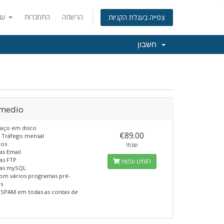
הרשמה
התחברות
עברית
צפייה בעגלת הקניות
חשבון
rmedio
aço em disco
€89.00
o
Tráfego mensal
ios
שנתי
as Email
as FTP
הזמינו עכשיו
as mySQL
om vários programas pré-
os
e SPAM em todas as contas de