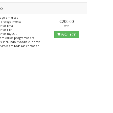
no
aço em disco
€200.00
o
Tráfego mensal
ntas Email
שנתי
ntas FTP
ntas mySQL
הזמינו עכשיו
om vários programas pré-
os, incluindo Moodle e Joomla.
e SPAM em todas as contas de