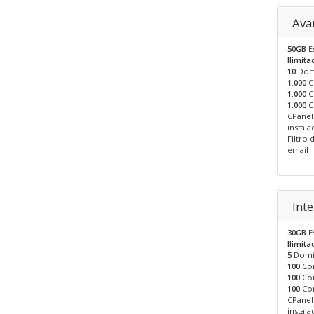
Ava
50GB
E
Ilimita
10
Dom
1.000
C
1.000
C
1.000
C
CPanel
instala
Filtro
email
Int
30GB
E
Ilimita
5
Domí
100
Con
100
Con
100
Con
CPanel
instala