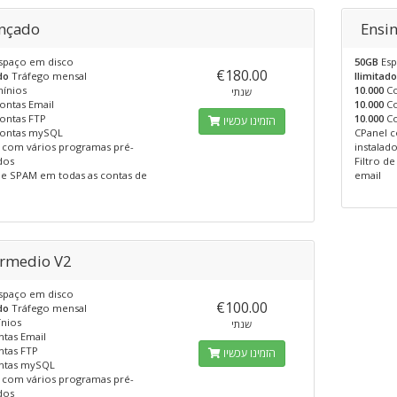
nçado
Ensi
spaço em disco
50GB
Esp
€180.00
do
Tráfego mensal
Ilimitad
ínios
10.000
Co
שנתי
ontas Email
10.000
Co
ontas FTP
10.000
Co
הזמינו עכשיו
ontas mySQL
CPanel c
 com vários programas pré-
instalad
dos
Filtro d
 de SPAM em todas as contas de
email
ermedio V2
spaço em disco
€100.00
do
Tráfego mensal
nios
שנתי
tas Email
tas FTP
הזמינו עכשיו
tas mySQL
 com vários programas pré-
dos