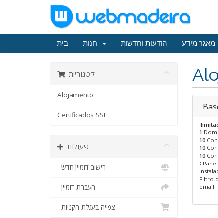
מאגר מידע
הודעות וחדשות
חנות
בית
Al
קטגוריות
Alojamento
Bas
Certificados SSL
Ilimita
1
Domi
10
Cont
פעולות
10
Cont
10
Con
CPanel
רישום דומיין חדש
instala
Filtro
העברת דומיין
email
צפייה בעגלת הקניות