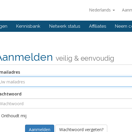
Nederlands
Aanm
ngen
Kennisbank
Netwerk status
Affiliates
Neem co
Aanmelden
veilig & eenvoudig
mailadres
achtwoord
Onthoudt mij
Wachtwoord vergeten?