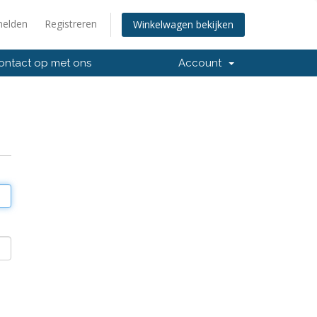
elden
Registreren
Winkelwagen bekijken
ntact op met ons
Account