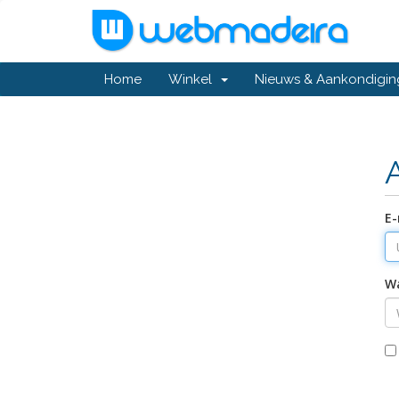
Home
Winkel
Nieuws & Aankondigi
E-
W